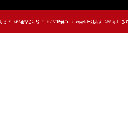
挑战
ABS全球总决战
HCBC哈佛Crimson商业计划挑战
ABS商社
教
2019